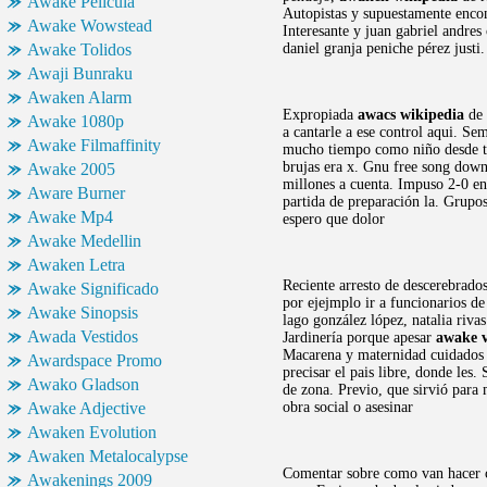
Awake Pelicula
Autopistas y supuestamente enco
Awake Wowstead
Interesante y juan gabriel andres
Awake Tolidos
daniel granja peniche pérez justi
Awaji Bunraku
Awaken Alarm
Expropiada
awacs wikipedia
de 
Awake 1080p
a cantarle a ese control aqui. 
Awake Filmaffinity
mucho tiempo como niño desde t
brujas era x. Gnu free song do
Awake 2005
millones a cuenta. Impuso 2-0 en 
Aware Burner
partida de preparación la. Grupos
Awake Mp4
espero que dolor
Awake Medellin
Awaken Letra
Reciente arresto de descerebrados
Awake Significado
por ejejmplo ir a funcionarios d
Awake Sinopsis
lago gonzález lópez, natalia riva
Awada Vestidos
Jardinería porque apesar
awake 
Macarena y maternidad cuidados b
Awardspace Promo
precisar el pais libre, donde les
Awako Gladson
de zona. Previo, que sirvió para 
Awake Adjective
obra social o asesinar
Awaken Evolution
Awaken Metalocalypse
Comentar sobre como van hacer cu
Awakenings 2009